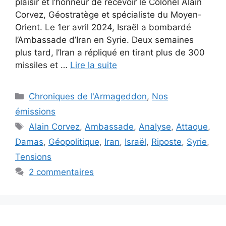
plaisir et l’honneur de recevoir le Colonel Alain
Corvez, Géostratège et spécialiste du Moyen-
Orient. Le 1er avril 2024, Israël a bombardé
l’Ambassade d’Iran en Syrie. Deux semaines
plus tard, l’Iran a répliqué en tirant plus de 300
missiles et …
Lire la suite
Catégories
Chroniques de l'Armageddon
,
Nos
émissions
Étiquettes
Alain Corvez
,
Ambassade
,
Analyse
,
Attaque
,
Damas
,
Géopolitique
,
Iran
,
Israël
,
Riposte
,
Syrie
,
Tensions
2 commentaires