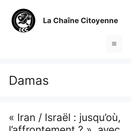
Aller
au
contenu
La Chaîne Citoyenne
Menu
Damas
« Iran / Israël : jusqu’où,
l’affrontement ? », avec