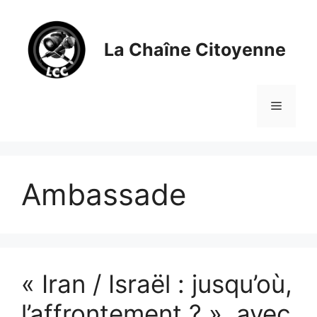
Aller
au
contenu
La Chaîne Citoyenne
Menu
Ambassade
« Iran / Israël : jusqu’où,
l’affrontement ? », avec