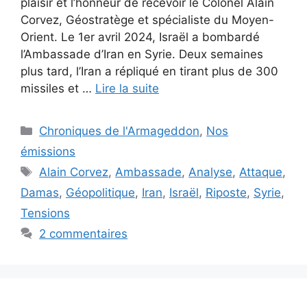
plaisir et l’honneur de recevoir le Colonel Alain
Corvez, Géostratège et spécialiste du Moyen-
Orient. Le 1er avril 2024, Israël a bombardé
l’Ambassade d’Iran en Syrie. Deux semaines
plus tard, l’Iran a répliqué en tirant plus de 300
missiles et …
Lire la suite
Catégories
Chroniques de l'Armageddon
,
Nos
émissions
Étiquettes
Alain Corvez
,
Ambassade
,
Analyse
,
Attaque
,
Damas
,
Géopolitique
,
Iran
,
Israël
,
Riposte
,
Syrie
,
Tensions
2 commentaires