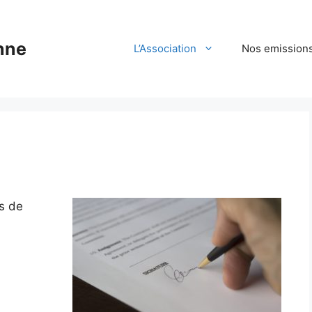
nne
L’Association
Nos emission
s de