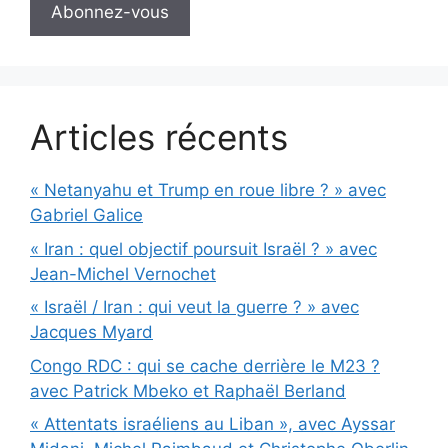
Articles récents
« Netanyahu et Trump en roue libre ? » avec
Gabriel Galice
« Iran : quel objectif poursuit Israël ? » avec
Jean-Michel Vernochet
« Israël / Iran : qui veut la guerre ? » avec
Jacques Myard
Congo RDC : qui se cache derrière le M23 ?
avec Patrick Mbeko et Raphaël Berland
« Attentats israéliens au Liban », avec Ayssar