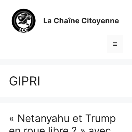
Aller
au
contenu
La Chaîne Citoyenne
Menu
GIPRI
« Netanyahu et Trump
en roue libre ? » avec