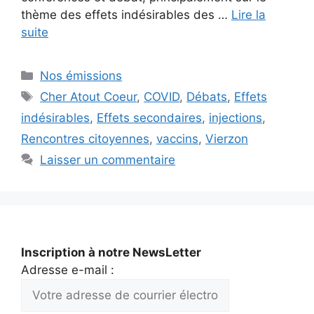
thème des effets indésirables des …
Lire la
suite
Catégories
Nos émissions
Étiquettes
Cher Atout Coeur
,
COVID
,
Débats
,
Effets
indésirables
,
Effets secondaires
,
injections
,
Rencontres citoyennes
,
vaccins
,
Vierzon
Laisser un commentaire
Inscription à notre NewsLetter
Adresse e-mail :