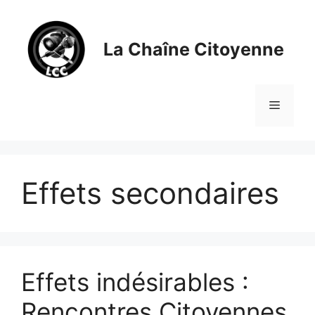
Aller
au
contenu
La Chaîne Citoyenne
Menu
Effets secondaires
Effets indésirables :
Rencontres Citoyennes